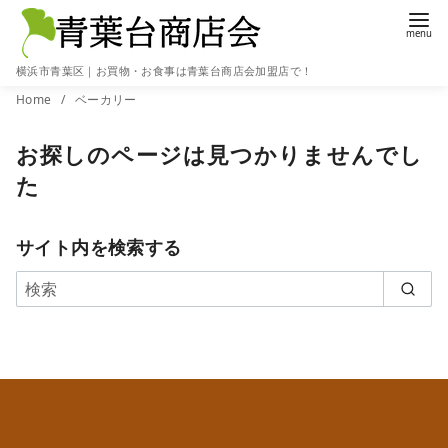
横浜市青葉区｜お買物・お食事は青葉台商店会加盟店で！
コ
Home
ベーカリー
ン
お探しのページは見つかりませんでし
テ
ン
た
ツ
へ
サイト内を検索する
移
動