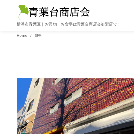
横浜市青葉区｜お買物・お食事は青葉台商店会加盟店で！
コ
Home
卸売
ン
テ
ン
ツ
へ
移
動