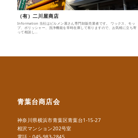
（有）二川屋商店
Information 当社はビルメン屋さん専門卸販売業者です。 ワックス、モッ
プ、ポリッシャー、洗浄機能を常時在庫して有りますので、お気軽に立ち寄
って相談し…
青葉台商店会
神奈川県横浜市青葉区青葉台1-15-27
相沢マンション202号室
電話：
045-983-2845