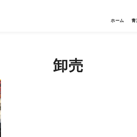
ホーム
青
卸売