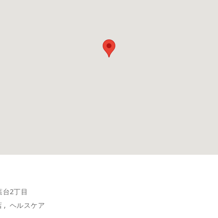
葉台2丁目
店
ヘルスケア