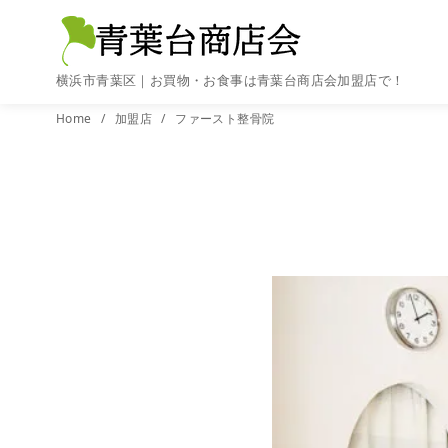
横浜市青葉区｜お買物・お食事は青葉台商店会加盟店で！
コ
Home
加盟店
ファースト整骨院
ン
テ
ン
ツ
へ
移
動