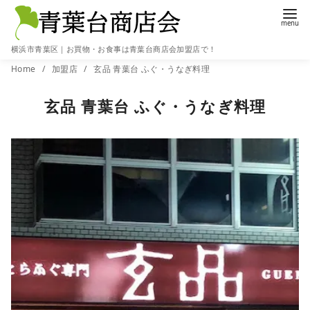
横浜市青葉区｜お買物・お食事は青葉台商店会加盟店で！
コ
Home
加盟店
玄品 青葉台 ふぐ・うなぎ料理
ン
玄品 青葉台 ふぐ・うなぎ料理
テ
ン
ツ
へ
移
動