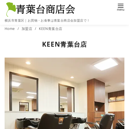
横浜市青葉区｜お買物・お食事は青葉台商店会加盟店で！
コ
Home
加盟店
KEEN青葉台店
ン
KEEN青葉台店
テ
ン
ツ
へ
移
動