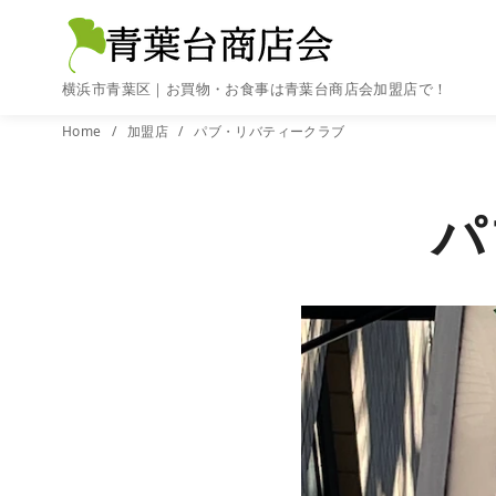
横浜市青葉区｜お買物・お食事は青葉台商店会加盟店で！
コ
Home
加盟店
パブ・リバティークラブ
ン
テ
パ
ン
ツ
へ
移
動