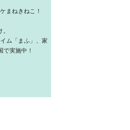
オケまねきねこ！
け。
タイム「まふ」、家
国で実施中！