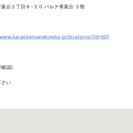
葉台２丁目８−２０ パルテ青葉台 ３階
/www.karaokemanekineko.jp/locations/?id=607
確認)
下さい