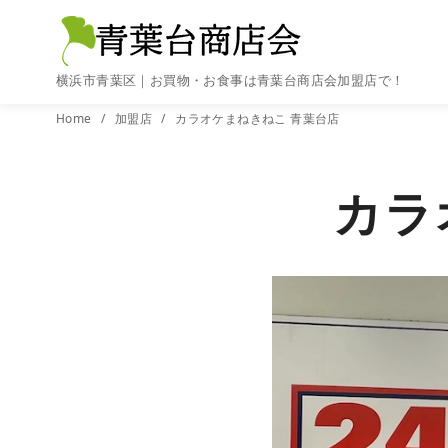
横浜市青葉区｜お買物・お食事は青葉台商店会加盟店で！
コ
Home
加盟店
カラオケまねきねこ 青葉台店
ン
テ
カラ
ン
ツ
へ
移
動