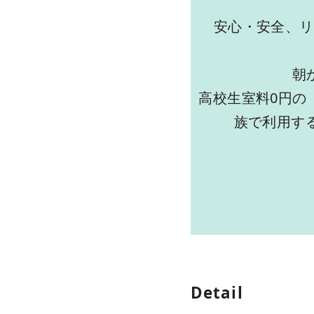
安心・安全、リ
朝
高校生室料0円の
族で利用す
Detail