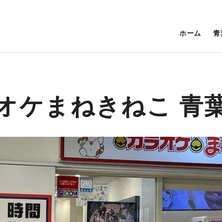
ホーム
青
オケまねきねこ 青