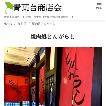
横浜市青葉区｜お買物・お食事は青葉台商店会加盟店で！
コ
Home
加盟店
焼肉処とんがらし
ン
焼肉処とんがらし
テ
ン
ツ
へ
移
動